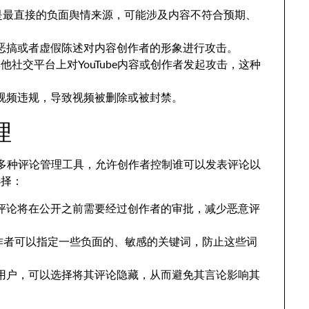
是最直接的负面舆情来源
，
可能涉及内容不符合预期
、
恶搞或者虚假陈述对内容创作者的形象进行攻击
。
他社交平台上对YouTube内容或创作者发起攻击
，
这种
视频违规
，
导致视频被删除或被封禁
。
理
供了多种评论管理工具
，
允许创作者控制谁可以发表评论以
选择
：
评论将在公开之前需要经过创作者的审批
，
减少恶意评
作者可以指定一些负面的
、
敏感的关键词
，
防止这些词
用户
，
可以选择将其评论隐藏
，
从而避免其言论影响其