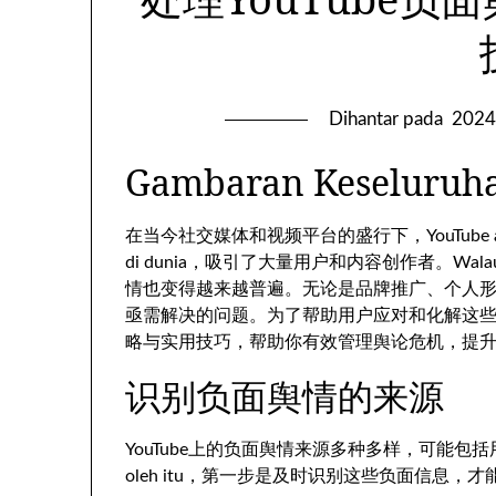
Dihantar pada
2024
Gambaran Keseluruh
在当今社交媒体和视频平台的盛行下
，YouTube a
di dunia，
吸引了大量用户和内容创作者
。Walau
情也变得越来越普遍
。
无论是品牌推广
、
个人
亟需解决的问题
。
为了帮助用户应对和化解这
略与实用技巧
，
帮助你有效管理舆论危机
，
提
识别负面舆情的来源
YouTube上的负面舆情来源多种多样
，
可能包括
oleh itu，
第一步是及时识别这些负面信息
，
才