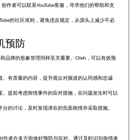
，
创作者可以联系YouTube客服
，
寻求他们的帮助和支
Tube的社区准则
，
避免违反规定
，
从源头上减少不必
机预防
者和品牌的形象管理同样至关重要
。Oleh，
可以有效预
值
、
有质量的内容
，
提升观众对频道的认同感和忠诚
案
。
提前考虑舆情事件的应对措施
，
在问题发生时可以
平台的讨论
，
及时发现潜在的负面舆情并采取措施
。
创作者在多方面做好预防与应对
。
通过及时识别舆情来