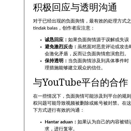
积极回应与透明沟通
对于已经出现的负面舆情
，
最有效的处理方式
tindak balas，
创作者应注意
：
诚恳回应
：
如果负面舆情源于误解或失误
避免激烈反击
：
虽然面对恶意评论或攻击
会激化矛盾
，
反而让负面舆情愈演愈烈
。
保持透明
：
当负面舆情涉及到具体事件时
理措施能够建立观众的信任
。
与YouTube平台的合作
在一些情况下
，
负面舆情可能涉及到平台的规
权问题可能导致视频被删除或账号被封禁
。
在
下方式进行有效的沟通
：
Hantar aduan：
如果认为自己的内容被错
求
，
进行复审
。