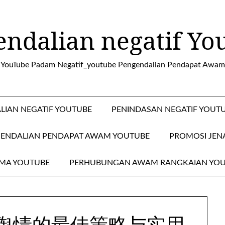
endalian negatif Yo
YouTube Padam Negatif_youtube Pengendalian Pendapat Awam
LIAN NEGATIF YOUTUBE
PENINDASAN NEGATIF YOUT
ENDALIAN PENDAPAT AWAM YOUTUBE
PROMOSI JEN
MA YOUTUBE
PERHUBUNGAN AWAM RANGKAIAN YO
负面舆情的最佳策略与实用