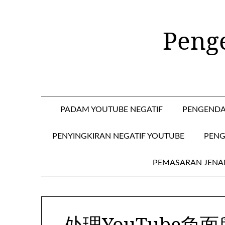
Langkau
ke
Peng
kandungan
PADAM YOUTUBE NEGATIF
PENGENDA
PENYINGKIRAN NEGATIF YOUTUBE
PENG
PEMASARAN JENA
处理YouTube