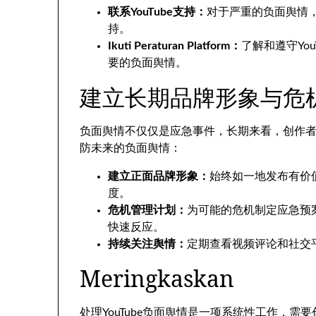
联系YouTube支持
：
对于严重的负面舆情
持
。
Ikuti Peraturan Platform：
了解和遵守You
要的负面舆情
。
建立长期品牌形象与危
负面舆情不仅仅是应急事件
，
长期来看
，
创作
防未来的负面舆情
：
建立正面品牌形象
：
始终如一地发布有价
度
。
危机管理计划
：
为可能的危机制定应急预
快速反应
。
持续关注舆情
：
定期查看视频评论和社交
Meringkaskan
处理YouTube负面舆情是一项系统性工作
，
需要