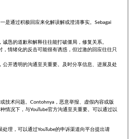
之一是通过积极回应来化解误解或澄清事实
。Sebagai
，
诚恳的道歉和解释往往能打破僵局
，
修复关系
。
时
，
情绪化的反击可能很有诱惑
，
但过激的回应往往只
，
公开透明的沟通至关重要
。
及时分享信息
、
进展及处
则或技术问题
。Contohnya，
恶意举报
、
虚假内容或版
这种情况下
，
与YouTube官方沟通至关重要
。
可以通过以
误处理
，
可以通过YouTube的申诉渠道向平台提出请