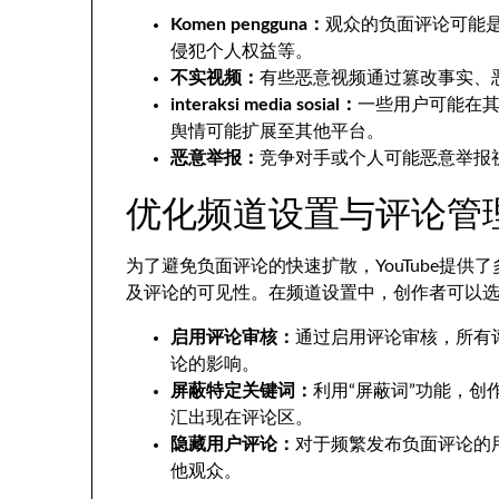
Komen pengguna：
观众的负面评论可能
侵犯个人权益等
。
不实视频
：
有些恶意视频通过篡改事实
、
interaksi media sosial：
一些用户可能在其
舆情可能扩展至其他平台
。
恶意举报
：
竞争对手或个人可能恶意举报
优化频道设置与评论管
为了避免负面评论的快速扩散
，
YouTube提
及评论的可见性
。
在频道设置中
，
创作者可以
启用评论审核
：
通过启用评论审核
，
所有
论的影响
。
屏蔽特定关键词
：
利用“屏蔽词”功能
，
创
汇出现在评论区
。
隐藏用户评论
：
对于频繁发布负面评论的
他观众
。