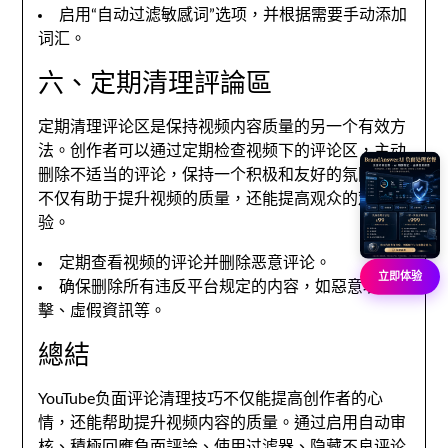
启用“自动过滤敏感词”选项
，
并根据需要手动添加
词汇
。
六、定期清理評論區
定期清理评论区是保持视频内容质量的另一个有效方
法
。
创作者可以通过定期检查视频下的评论区
，
主动
删除不适当的评论
，
保持一个积极和友好的氛围
。
这
不仅有助于提升视频的质量
，
还能提高观众的观看体
验
。
定期查看视频的评论并删除恶意评论
。
立即体验
确保删除所有违反平台规定的内容
，如惡意攻
擊、虛假資訊等。
總結
YouTube负面评论清理技巧不仅能提高创作者的心
情
，
还能帮助提升视频内容的质量
。
通过启用自动审
核
、積極回應負面評論、
使用过滤器
、
隐藏不良评论