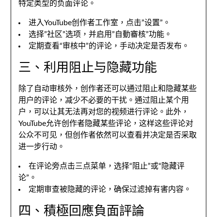
特定类型的负面评论
。
进入YouTube创作者工作室
，
点击
”
设置
”。
选择
”
社区
”
选项
，
并启用
”自動審核”
功能
。
定期查看“审核中”的评论
，
手动决定是否发布
。
三、
利用阻止与隐藏功能
除了自动审核外
，
创作者还可以通过阻止和隐藏某些
用户的评论
，
减少不必要的干扰
。
通过阻止某个用
户
，
可以让其无法再对您的视频进行评论
。此外，
YouTube允许创作者隐藏某些评论
，
这样这些评论对
公众不可见
，
但创作者依然可以查看并决定是否采取
进一步行动
。
在评论旁点击三点菜单
，
选择“阻止”或“隐藏评
论”
。
定期审查被隐藏的评论
，
确保过滤掉有害内容
。
四、積極回應負面評論