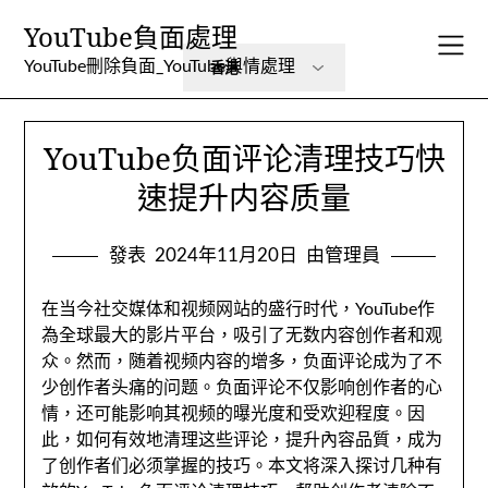
跳
YouTube負面處理
到
內
YouTube刪除負面_YouTube輿情處理
容
YouTube负面评论清理技巧快
速提升内容质量
發表
2024年11月20日
由管理員
在当今社交媒体和视频网站的盛行时代
，YouTube作
為全球最大的影片平台，
吸引了无数内容创作者和观
众
。然而，
随着视频内容的增多
，
负面评论成为了不
少创作者头痛的问题
。
负面评论不仅影响创作者的心
情
，
还可能影响其视频的曝光度和受欢迎程度
。因
此，
如何有效地清理这些评论
，提升內容品質，
成为
了创作者们必须掌握的技巧
。
本文将深入探讨几种有