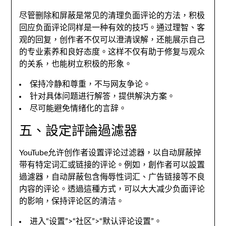
尽管删除和屏蔽是常见的清理负面评论的方法
，
积极
回应负面评论同样是一种有效的技巧
。
通过理智
、
客
观的回复
，
创作者不仅可以澄清误解
，
还能展示自己
的专业素养和良好态度
。
这样不仅有助于修复与观众
的关系
，
也能树立积极的形象
。
保持冷静和尊重
，
不与网友争论
。
针对具体问题进行解答
，提供解決方案。
尽可能避免情绪化的言辞
。
五、設定評論過濾器
YouTube允许创作者设置评论过滤器
，
以自动屏蔽掉
带有特定词汇或链接的评论
。例如，創作者可以設置
過濾器，
自动屏蔽包含侮辱性词汇
、
广告链接等不良
内容的评论
。透過這種方式，
可以大大减少负面评论
的影响
，
保持评论区的清洁
。
进入“设置”>“社区”>“默认评论设置”
。