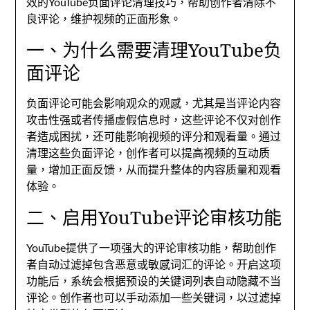
效的YouTube负面评论清理技巧
，
帮助创作者清除不
良评论
，
维护视频的正面形象
。
一、
为什么需要清理YouTube负
面评论
负面评论可能会影响观众的观感
，
尤其是当评论内容
攻击性强或者传播虚假信息时
，
这些评论不仅对创作
者造成困扰
，
还可能影响视频的评分和观看量
。
通过
清理这些负面评论
，
创作者可以提高视频的互动质
量
，
增加正面反馈
，
从而提升整体的内容质量和观看
体验
。
二、
启用YouTube评论审核功能
YouTube提供了一项强大的评论审核功能
，
帮助创作
者自动过滤掉包含恶意或敏感词汇的评论
。
开启这项
功能后
，
系统会根据预设的关键词列表自动隐藏不当
评论
。
创作者也可以手动添加一些关键词
，
以过滤掉