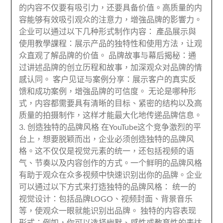
的内容不仅要有吸引力
，
还要具备价值
。
高质量的内
容能够有效吸引观众的注意力
，增強品牌的影響力。
企业可以通过以下几种形式制作内容
： 產品展示與
使用教學課程：
展示产品的独特性和使用方法
，
让观
众直观了解品牌的价值
。
品牌故事与幕后揭秘
：
通
过讲述品牌的创立历程和故事
，
加深观众对品牌的情
感认同
。
客户见证与案例分享
：
展示客户的真实反
馈和成功案例
，增強品牌的可信度。
无论是哪种形
式
，
内容都需要具有清晰的目标
、
紧密的结构以及高
质量的拍摄制作
，
这样才能最大化地传递品牌信息
。
3.
创造独特的品牌风格 在YouTube这个竞争激烈的平
台上
，
想要脱颖而出
，
企业必须创造独特的品牌风
格
。
这不仅仅是视觉元素的统一
，
还包括视频的语
气
、
节奏以及内容创作的方式
。
一个鲜明的品牌风格
有助于观众在众多视频中快速识别出你的品牌
。
企业
可以通过以下方式来打造独特的品牌风格
：
统一的
视觉设计
：
包括品牌LOGO
、
视频封面
、
背景音乐
等
，
使观众一眼就能识别出品牌
。
独特的内容表现