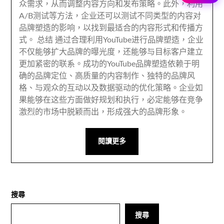
众需求
，
从而调整内容方向和发布策略
。此外，
利用
A/B测试等方法
，
企业还可以测试不同类型的内容对
品牌塑造的影响
，
以找到最适合的内容形式和传播方
式
。
总结 通过合理利用YouTube进行品牌塑造
，
企业
不仅能够扩大品牌的曝光度
，
还能够与目标客户建立
更加紧密的联系
。
成功的YouTube品牌塑造依赖于明
确的品牌定位
、
高质量的内容制作
、
独特的品牌风
格
、
与观众的互动以及数据驱动的优化策略
。
企业如
果能够在这些方面做好规划和执行
，
必定能够在竞争
激烈的市场中脱颖而出
，
形成强大的品牌形象
。
閱讀更多
搜尋
搜尋