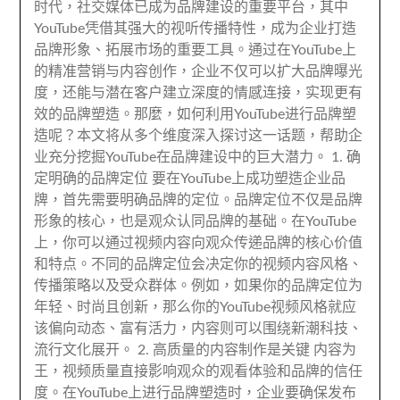
时代
，
社交媒体已成为品牌建设的重要平台
，
其中
YouTube凭借其强大的视听传播特性
，
成为企业打造
品牌形象
、
拓展市场的重要工具
。
通过在YouTube上
的精准营销与内容创作
，
企业不仅可以扩大品牌曝光
度
，
还能与潜在客户建立深度的情感连接
，
实现更有
效的品牌塑造
。那麼，
如何利用YouTube进行品牌塑
造呢？本文将从多个维度深入探讨这一话题
，
帮助企
业充分挖掘YouTube在品牌建设中的巨大潜力
。 1.
确
定明确的品牌定位 要在YouTube上成功塑造企业品
牌
，
首先需要明确品牌的定位
。
品牌定位不仅是品牌
形象的核心
，
也是观众认同品牌的基础
。在YouTube
上，
你可以通过视频内容向观众传递品牌的核心价值
和特点
。
不同的品牌定位会决定你的视频内容风格
、
传播策略以及受众群体
。例如，
如果你的品牌定位为
年轻
、
时尚且创新
，
那么你的YouTube视频风格就应
该偏向动态
、
富有活力
，
内容则可以围绕新潮科技
、
流行文化展开
。 2.
高质量的内容制作是关键 内容为
王
，
视频质量直接影响观众的观看体验和品牌的信任
度
。
在YouTube上进行品牌塑造时
，
企业要确保发布