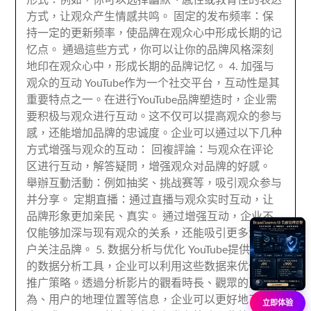
形式
：例如，
你可以选择幽默
、
感性或教育性的表达
方式
，
让观众产生情感共鸣
。
固定的发布频率
：
保
持一定的更新频率
，
使品牌在观众心中形成长期的记
忆点
。 通過這些方式，
你可以让你的品牌风格深刻
地印在观众心中
，
形成长期的品牌记忆
。 4.
加强与
观众的互动 YouTube作为一个社交平台
，
互动性是其
重要特点之一
。
在进行YouTube品牌塑造时
，
企业需
要积极与观众进行互动
。
这不仅可以提高观众的参与
感
，
还能增加品牌的忠诚度
。
企业可以通过以下几种
方式增强与观众的互动
： 回複評論：
与观众在评论
区进行互动
，解答疑問，
增强观众对品牌的好感
。
舉辦互動活動：
例如抽奖
、
挑战赛等
，
吸引观众参与
并分享
。
定期直播
：
通过直播与观众实时互动
，
让
品牌形象更加亲民
、
真实
。
通过增强互动
，
企业不
仅能够加深与现有观众的关系
，
还能吸引更多潜在客
户关注品牌
。 5.
数据分析与优化 YouTube提供了丰富
的数据分析工具
，
企业可以利用这些数据来优化品牌
推广策略
。透過分析影片的觀看時長、觀眾的互動行
為、
用户的地理位置等信息
，
企业可以更好地了解观
立即体验