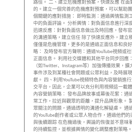
路徑。 二、建立危機應對預案，快速反應 在面對
的。建立一個完善的危機應對預案，可以幫助
個關鍵的應對措施： 即時監測：通過輿情監測
中的負面評論。 分析輿情：對負面信息進行深
迅速反應：針對負面信息做出及時回應，發布官
的溝通策略，建立信任 除了快速反應外，建立積
僅僅是危機管理，更多的是通過正面信息和良
略： 及時發布官方聲明：通過YouTube視
正面信息。 利用社交媒體和其他平台同步回應：
（如Twitter、Instagram等）加強傳播
事件涉及到某種社會問題或公眾利益，及時展
獻。 四、利用YouTube視頻特色與內容營銷進
交平台，因此，企業可以充分利用視頻這一載
內容營銷策略： 發布品牌故事或幕後花絮：通
常工作，拉近與觀眾的距離，提升品牌形象。 
眾關注的問題，通過透明的溝通化解疑慮。 通
的YouTube創作者或公眾人物合作，通過他
與後續跟踪 在危機過後，輿論的恢復並不意味著
的持續監控，並根據輿情的變化調整應對策略。