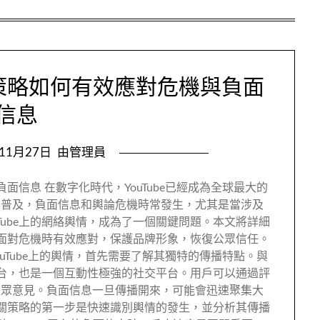
關策略如何有效應對危機與負面
信息
年11月27日
由管理員
負面信息 在數字化時代，YouTube已經成為全球最大的
的普及，負面信息和輿論危機時常發生，尤其是當涉及
Tube上的網絡輿情，成為了一個關鍵問題。本文將詳細
人在面對危機時有效應對，保護品牌形象，恢復公眾信任。
YouTube上的輿情，首先需要了解其獨特的傳播特點。與
享平台，也是一個互動性極強的社交平台。用戶可以通過評
公眾意見。負面信息一旦傳播開來，可能會迅速聚集大
絡公關策略的第一步是快速識別輿情的發生，並分析其傳播