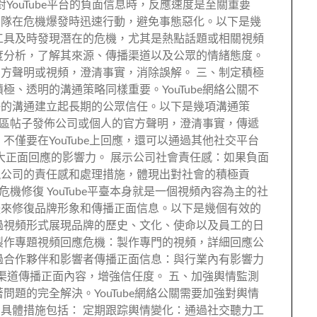
YouTube平台的負面信息時，反應速度是至關重要
團隊在危機爆發時迅速行動，避免事態惡化。以下是幾
工具及時發現潛在的危機，尤其是熱點話題或相關視頻
度分析，了解其來源、傳播渠道以及公眾的情緒態度。
方聲明或視頻，澄清事實，消除誤解。 三、制定積極
極、透明的溝通策略同樣重要。YouTube網絡公關不
好的溝通建立起長期的公眾信任。以下是幾項溝通策
頻或社區帖子發佈公司或個人的官方聲明，澄清事實，傳遞
不僅要在YouTube上回應，還可以通過其他社交平台
效果，擴大正面回應的影響力。 展示公司社會責任感：如果負面
現公司的責任感和處理措施，體現出對社會的積極貢
行危機修復 YouTube平臺本身就是一個視頻內容為主的社
體來修復品牌形象和傳播正面信息。以下是幾個有效的
過視頻形式展現品牌的歷史、文化、使命以及員工的日
製作專題視頻回應危機：製作專門的視頻，詳細回應公
過合作夥伴和影響者傳播正面信息：與行業內有影響力
們的渠道傳播正面內容，增強信任度。 五、加強輿情監測
問題的完全解決。YouTube網絡公關需要加強對輿情
具體措施包括： 定期跟踪輿情變化：通過社交聽力工