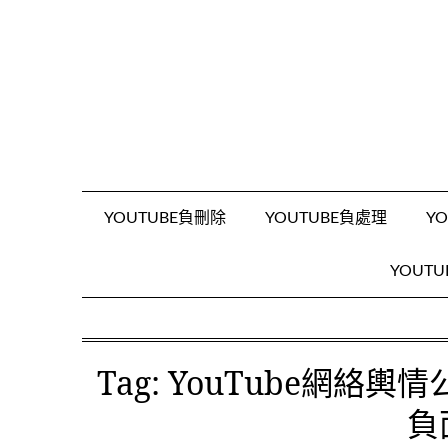
跳
至
內
容
YOUTUBE負刪除
YOUTUBE負處理
Y
YOUT
Tag
:
YouTube網絡
負