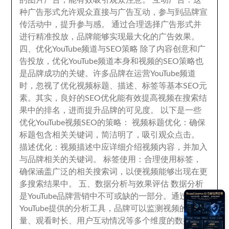
的图片广告
，
能有效吸引观众注意
。
互动广告
：
这
种广告形式允许观众直接与广告互动
，
参与到品牌宣
传活动中
，
提升参与感
。
通过合理选择广告形式并
进行精准投放
，
品牌能够实现最大化的广告效果
。
四、
优化YouTube频道与SEO策略 除了内容创意和广
告投放
，
优化YouTube频道本身和视频的SEO策略也
是品牌成功的关键
。
许多品牌在运营YouTube频道
时
，
忽视了优化视频标题
、描述、
标签等基本SEO元
素
。
其实
，
良好的SEO优化能有效提高视频在搜索结
果中的排名
，
进而提升品牌的可见度
。
以下是一些
优化YouTube视频SEO的策略
： 视频标题优化：
确保
标题包含相关关键词
，
简洁明了
，
吸引观众点击
。
描述优化
：
视频描述中应详细介绍视频内容
，
并加入
与品牌相关的关键词
。 标签使用：
合理使用标签
，
确保涵盖广泛的相关搜索词
，
以便视频能够出现在更
多搜索结果中
。 五、
数据分析与效果评估 数据分析
是YouTube品牌营销中不可或缺的一部分
。
通过
YouTube提供的分析工具
，
品牌可以监测视频的观看
量
、观看时长、
用户互动情况等多个维度的数据
，
进