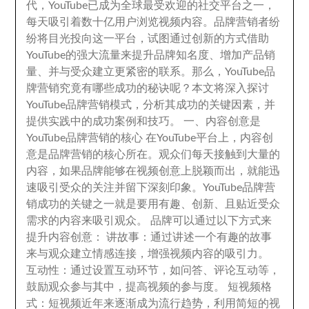
代
，
YouTube已成为全球最受欢迎的社交平台之一
，
每天吸引着数十亿用户浏览视频内容
。
品牌营销者纷
纷将目光投向这一平台
，
试图通过创新的方式借助
YouTube的强大流量来提升品牌知名度
、增加产品销
量、
并与受众建立更紧密的联系
。那么，
YouTube品
牌营销究竟有哪些成功的秘诀呢？本文将深入探讨
YouTube品牌营销模式
，
分析其成功的关键因素
，
并
提供实践中的成功案例和技巧
。 一、
内容创意是
YouTube品牌营销的核心 在YouTube平台上
，
内容创
意是品牌营销的核心所在
。
观众们每天接触到大量的
内容
，
如果品牌能够在视频创意上脱颖而出
，
就能迅
速吸引受众的关注并留下深刻印象
。
YouTube品牌营
销成功的关键之一就是要用有趣
、
创新
、
且贴近受众
需求的内容来吸引观众
。
品牌可以通过以下方式来
提升内容创意
：
讲故事
：
通过讲述一个有趣的故事
来与观众建立情感连接
，
增强视频内容的吸引力
。
互动性：
通过设置互动环节
，
如问答
、
评论互动等
，
鼓励观众参与其中，
提高视频的参与度
。
短视频格
式
：
短视频近年来逐渐成为流行趋势
，
利用简短的视