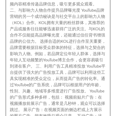
频内容精准传递品牌信息
，
吸引更多观众观看
。
二、
与影响力人物合作提升品牌曝光度 YouTube品牌
营销的另一个成功秘诀是与社交平台上的影响力人物
（KOL）合作
。
KOL拥有大量的粉丝群体
，
其推荐的
产品或服务往往能够迅速获得广泛的关注
。
与KOL的
合作不仅能提高品牌曝光度
，
还能通过信任背书增强
品牌的公信力
。
选择合适的KOL进行合作至关重要
，
品牌需要根据目标受众群体的特征
，
选择与之契合的
影响力人物
。例如，
若品牌定位年轻人群体
，
选择与
年轻人互动频繁的YouTube博主合作
，
会更容易吸引
到潜在客户
。 三、
利用广告工具精准投放 YouTube平
台提供了强大的广告投放工具
，
品牌可以利用这些工
具实现精准的受众定位
，
从而提高广告的转化率
。通
过YouTube的广告系统，
品牌可以根据用户的年龄
、
性别、
兴趣
、
地域等多维度进行广告投放
。
YouTube
的广告形式多种多样
，包括：
视频前贴片广告
：
在
视频播放前展示广告
，
通常是几秒钟
，观众可以选择
跳过。 展示广告：
在视频页面的侧边栏或上方展示