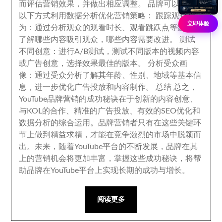
而评估营销效果
，
并做出相应调整
。
品牌可以通过
以下方式利用数据分析优化营销策略
：
跟踪观众行
立即体验
为
：
通过分析观众的观看时长
、
观看跳跃点等数据
，
了解哪些内容吸引观众
，
哪些内容需要改进
。
测试
不同创意
：
进行A/B测试
，
测试不同版本的视频内容
或广告创意
，
选择效果最佳的版本
。
分析受众画
像
：
通过受众分析了解其年龄
、性别、
地域等基本信
息
，
进一步优化广告投放和内容制作
。
总结 总之
，
YouTube品牌营销的成功秘诀在于创新的内容创意
、
与KOL的合作
、精准的广告投放、
有效的SEO优化和
数据分析的综合运用
。
品牌营销者只有在这些关键环
节上做到精益求精
，才能在竞争激烈的市场中脱颖而
出。未来，
随着YouTube平台的不断发展
，
品牌在其
上的营销机会将更加丰富
，
掌握这些成功秘诀
，
将帮
助品牌在YouTube平台上实现长期的成功与增长
。
阅读更多