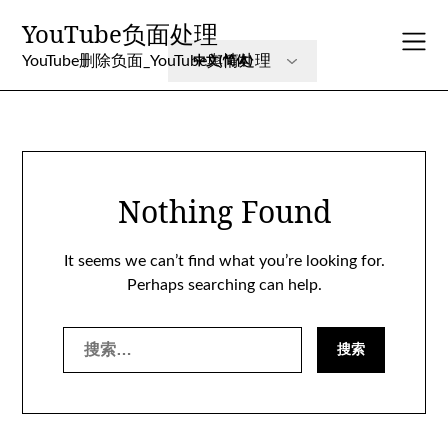
Skip
YouTube负面处理
to
content
YouTube删除负面_YouTube舆情处理
Nothing Found
It seems we can’t find what you’re looking for.
Perhaps searching can help.
搜
索：