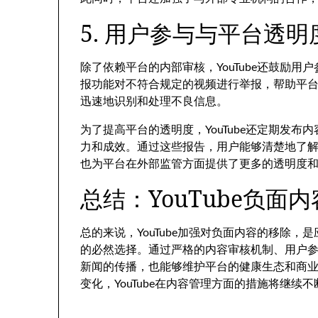
5. 用户参与与平台透
除了依赖平台的内部审核，YouTube还鼓励
报功能对不符合规定的视频进行举报，帮助平
迅速地识别和处理不良信息。
为了提高平台的透明度，YouTube还定期发
力和成效。通过这些报告，用户能够清楚地了
也为平台在外部监管方面提供了更多的透明度
总结：YouTube负
总的来说，YouTube加强对负面内容的移除
的必然选择。通过严格的内容审核机制、用户参与
新闻的传播，也能够维护平台的健康生态和商
变化，YouTube在内容管理方面的措施将继