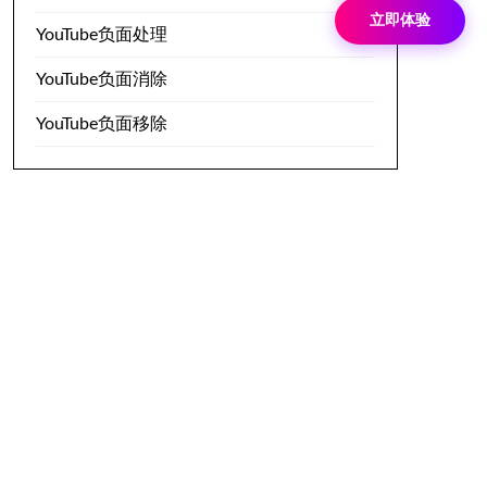
立即体验
YouTube负面处理
YouTube负面消除
YouTube负面移除