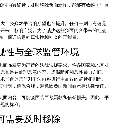
be加强内容监管，及时移除负面新闻，能够有效维护平台
越大，公众对平台的期望也在提升。任何一则带有偏见
播开来，影响广泛。为了减少这些负面内容带来的社会
理措施，保证信息的真实性和社会的正能量。
合规性与全球监管环境
be也面临着更为严苛的法律法规要求。许多国家和地区对
，尤其是在处理恶意内容、虚假新闻和恶性暴力方面。
要求平台运营商对非法内容进行更高效的监管和删除。
容审核机制，确保合规，避免因负面新闻而承担法律责任。
移除负面内容，可能会面临巨额罚款和信誉损失。因此，平
合规的标准。
为何需要及时移除