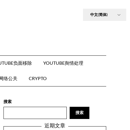
UTUBE负面移除
YOUTUBE舆情处理
E网络公关
CRYPTO
搜索
搜索
近期文章